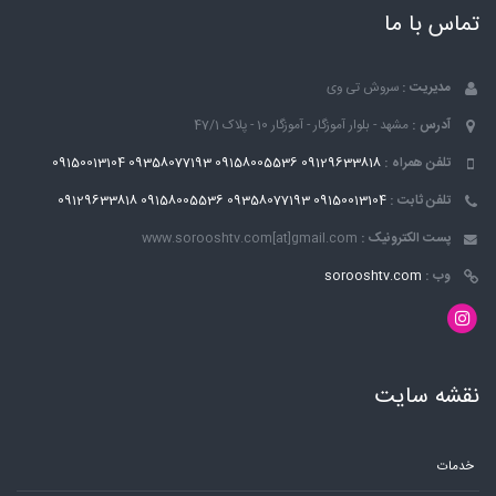
تماس با ما
مدیریت :
سروش تی وی
آدرس :
مشهد - بلوار آموزگار - آموزگار 10 - پلاک 47/1
تلفن همراه :
09129633818
09158005536
09358077193
09150013104
تلفن ثابت :
09150013104
09358077193
09158005536
09129633818
پست الکترونیک :
www.sorooshtv.com[at]gmail.com
وب :
sorooshtv.com
نقشه سایت
خدمات