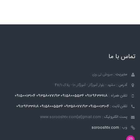
تماس با ما
مدیریت :
سروش تی وی
آدرس :
مشهد - بلوار آموزگار - آموزگار 10 - پلاک 47/1
تلفن همراه :
09129633818
09158005536
09358077193
09150013104
تلفن ثابت :
09150013104
09358077193
09158005536
09129633818
پست الکترونیک :
www.sorooshtv.com[at]gmail.com
وب :
sorooshtv.com