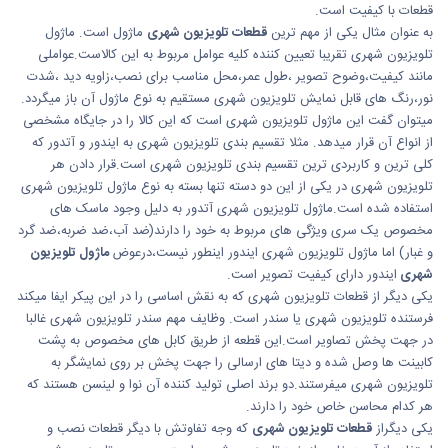
قطعات با کیفیت است.
به عنوان مثال یکی از مهم ترین
قطعات تلویزیون شهری
ماژول است. ماژول
تلویزیون شهری تقریبا تعیین کننده کلیه عوامل مربوط به این کالاست.عواملی
مانند کیفیت،وضوح تصویر ،طول عمر،محل مناسب برای نصب،زاویه دید ،شدت
نور،رنگ های قابل نمایش تلویزیون شهری مستقیم به نوع ماژول آن باز میگردد.
میتوان گفت این ماژول تلویزیون شهری است که این کالا را در جایگاه مشخصی
از انواع آن قرار میدهد. مثلا تقسیم بندی تلویزیون شهری به ایندور و آتدور که
کلی ترین و کاربردی ترین تقسیم بندی تلویزیون شهری است.قرار دادن هر
تلویزیون شهری در یکی از این دو دسته تنها بسته به نوع ماژول تلویزیون شهری
استفاده شده است.ماژول تلویزیون شهری آتدور به دلیل وجود ماسک های
مخصوص یک سری ویژگی های مربوط به خود را دارند(ضد آب،ضد ضربه،ضد گرد
و غبار) اما ماژول تلویزیون شهری ایندور اینطور نیست،درعوض
ماژول تلویزیون
شهری
ایندور دارای کیفیت تصویر است.
یکی دیگر از قطعات تلویزیون شهری که به نقش اساسی را در این پیکر ایفا میکند
فرستنده تلویزیون شهری یا سندر است. وظایف مهم سندر تلویزیون شهری غالبا
در جهت پخش تصاویر است.این قطعه از طریق کابل های مخصوص به پشت
کابینت ها وصل شده و دیتا های ارسالی را جهت پخش بر روی نمایشگر به
تلویزیون شهری میفرستند.دو برند اصلی تولید کننده آن نوا و لینسن هستند که
هر کدام محاسن خاص خود را دارند.
یکی دیگراز
قطعات تلویزیون شهری
که وجه تفاوتش با دیگر قطعات نصب و