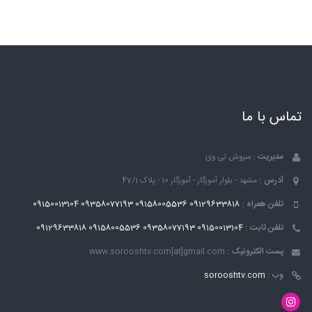
تماس با ما
مدیریت :
سروش تی وی
آدرس :
مشهد - بلوار آموزگار - آموزگار 10 - پلاک 47/1
تلفن همراه :
09129633818
09158005536
09358077193
09150013104
تلفن ثابت :
09150013104
09358077193
09158005536
09129633818
پست الکترونیک :
www.sorooshtv.com[at]gmail.com
وب :
sorooshtv.com