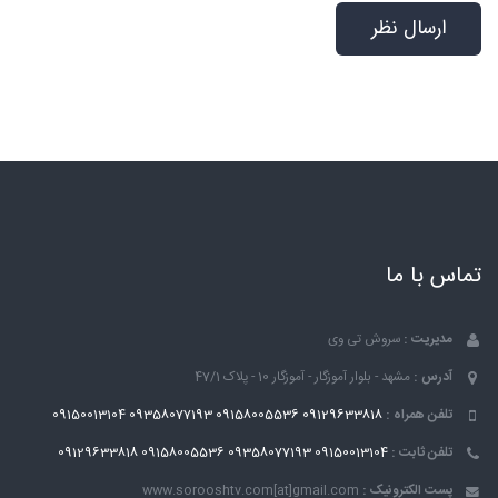
تماس با ما
مدیریت :
سروش تی وی
آدرس :
مشهد - بلوار آموزگار - آموزگار 10 - پلاک 47/1
تلفن همراه :
09129633818
09158005536
09358077193
09150013104
تلفن ثابت :
09150013104
09358077193
09158005536
09129633818
پست الکترونیک :
www.sorooshtv.com[at]gmail.com