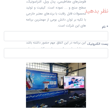
فلومترهای مغناطیسی، پدل ویل، التراسونیک،
سطح سنج و …. نموده است. کیفیت و تولید
نظر بدهید
محصولات قابل رقابت با برندهای معتبر خارجی
با تکیه بر توان دانش بومی از مهمترین برنامه
های این شرکت است.
* نام
سروش تی وی افتخار آن را داشت با اجرای
این برنامه در این اتفاق مهم حضور داشته باشد
پست الکترونیک
و خاطره ای شیرین را در کنار مهندسان
توانمند پویاک تجربه نماید.