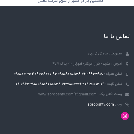
نخستین بار در کشور از سوی شرکت دانش
بنیان توس پیوند طراحی و ساخته شده است.
سروش تی وی افتخار آن را داشت در این
مراسم بزرگ خدمات تلویزیون شهری ، سیستم
صوت ، ساخت تیزر ، اجرای سوله گرد ، اجرای
استیج و... را برای شرکت توس پیوند ارائه
تماس با ما
دهد
مدیریت :
سروش تی وی
آدرس :
مشهد - بلوار آموزگار - آموزگار 10 - پلاک 47/1
تلفن همراه :
09129633818
09158005536
09358077193
09150013104
تلفن ثابت :
09150013104
09358077193
09158005536
09129633818
پست الکترونیک :
www.sorooshtv.com[at]gmail.com
وب :
sorooshtv.com